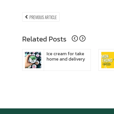
แนะแนว
PREVIOUS
PREVIOUS ARTICLE
ARTICLE:
เรื่อง
Related Posts
หรับ
Ice cream for take
u
home and delivery
9!