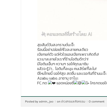
สุขสันต์วันสงกรานต์นะจ๊ะ
ร้อนนี้อย่าปล่อยให้ใจละลายคนเดียว
เปียกแค่ตัว แต่หัวใจแอบเปียกเพราะคิดถึง!
แวะมาละลายใจเราที่ร้านไอติมดีกว่า!
มีไอติมเย็นๆ หวานๆ รอให้คุณมาชิม
แล้วจะรู้ว่า… ไอติมก็ละมุน คนเสิร์ฟก็ละไม!
ปีใหม่ไทยนี้ ขอให้สุข สดชื่น และเจอกันที่ร้านนะจ๊ะ
Azabu sabo..อาซาบุ ซาโบะ
FC.กด
แอดหน่อยซิ้
ใครกดขอให้
Posted by
admin_jao
on
ข่าวสารและกิจกรรม
0 comment