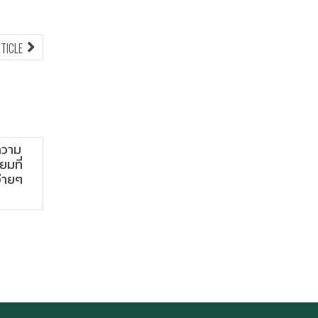
NEXT
RTICLE
ARTICLE:
ความ
“Pis Cha Chio”
ยมที่
่ายๆ