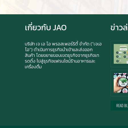
เกี่ยวกับ JAO
ข่าวล
บริษัท เจ เอ โอ พรอสเพอร์ริตี้ จำกัด (“เจเอ
โอ”) ดำเนินการธุรกิจนำเข้าและส่งออก
สินค้า โดยขยายขอบเขตธุรกิจจากธุรกิจเท
รดดิ้ง ไปสู่ธุรกิจแฟรนไชน์ร้านอาหารและ
เครื่องดื่ม
READ B