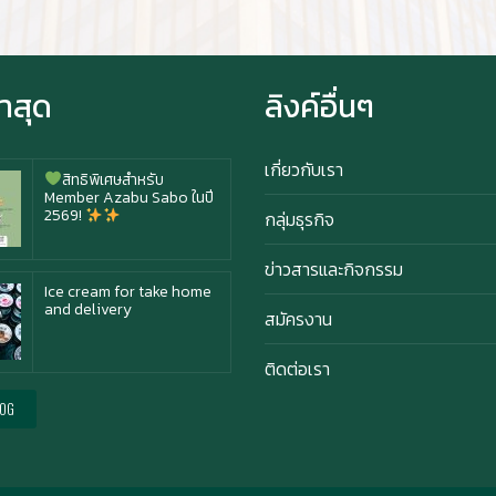
Happy anniversary 5th
ฉลองครบรอบ 5 ปี กับ อาซา
่าสุด
ลิงค์อื่นๆ
บุ ซาโบะ
เกี่ยวกับเรา
สิทธิพิเศษสำหรับ
Member Azabu Sabo ในปี
2569!
กลุ่มธุรกิจ
ข่าวสารและกิจกรรม
Ice cream for take home
and delivery
สมัครงาน
ติดต่อเรา
Durian Lover Only
LOG