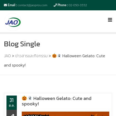
Email :
contact@jaopros.com
Phone :
02-050-3552
Blog Single
JAO
>
ข่าวสารและกิจกรรม
>
Halloween Gelato: Cute
and spooky!
Halloween Gelato: Cute and
31
spooky!
ต.ค.