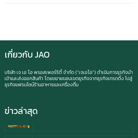
Ice cream for take home and delivery
เกี่ยวกับ JAO
Durian Lover Only
บริษัท เจ เอ โอ พรอสเพอร์ริตี้ จำกัด (“เจเอโอ”) ดำเนินการธุรกิจนำ
เข้าและส่งออกสินค้า โดยขยายขอบเขตธุรกิจจากธุรกิจเทรดดิ้ง ไปสู่
ธุรกิจแฟรนไชน์ร้านอาหารและเครื่องดื่ม
Happy anniversary 5th ฉลองครบรอบ 5 ปี กับ อา
ซาบุ ซาโบะ
ข่าวล่าสุด
สิทธิพิเศษสำหรับ Member Azabu Sabo ในปี
2569!