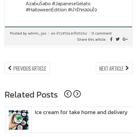
AzabuSabo #JapaneseGelato
#HalloweenEdition #น่ารักหลอนใจ
Posted by
admin_jao
on
ข่าวสารและกิจกรรม
0 comment
Share this article :
แนะแนว
PREVIOUS
NEX
PREVIOUS ARTICLE
NEXT ARTICLE
ARTICLE:
ARTI
เรื่อง
Related Posts
Ice cream for take home and delivery