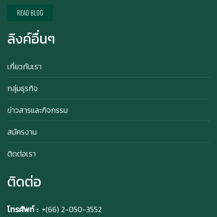
Happy anniversary 5th ฉลองครบรอบ 5 ปี กับ อา
ซาบุ ซาโบะ
READ BLOG
ลิงค์อื่นๆ
สิทธิพิเศษสำหรับ Member Azabu Sabo ในปี
2569!
เกี่ยวกับเรา
กลุ่มธุรกิจ
ข่าวสารและกิจกรรม
สมัครงาน
ติดต่อเรา
ติดต่อ
โทรศัพท์ :
+(66) 2-050-3552