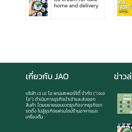
u
home and delivery
9!
เกี่ยวกับ JAO
ข่าวล
บริษัท เจ เอ โอ พรอสเพอร์ริตี้ จำกัด (“เจเอ
โอ”) ดำเนินการธุรกิจนำเข้าและส่งออก
สินค้า โดยขยายขอบเขตธุรกิจจากธุรกิจเท
รดดิ้ง ไปสู่ธุรกิจแฟรนไชน์ร้านอาหารและ
เครื่องดื่ม