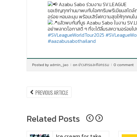
Azabu Sabo ร่วมงาน SV.LEAGUE
ขอเชิญทุกท่านมาพบกับไอศกรีมพรีเมียมสไตล์ญ
อร่อย หอมละมุน พร้อมเสิร์ฟความสุขให้ทุกคนใ
แล้วพบกันที่บูธ Azabu Sabo ในงาน SV
อย่าพลาดโอกาสดี ๆ ที่จะได้ลิ้มรสความอร่อยไป
#SVLeagueWorldTour2025
#SVLeagueWor
#aazabusabothailand
Posted by
admin_jao
on
ข่าวสารและกิจกรรม
0 comment
แนะแนว
PREVIOUS
PREVIOUS ARTICLE
ARTICLE:
เรื่อง
Related Posts
หรับ
Ice cream for take