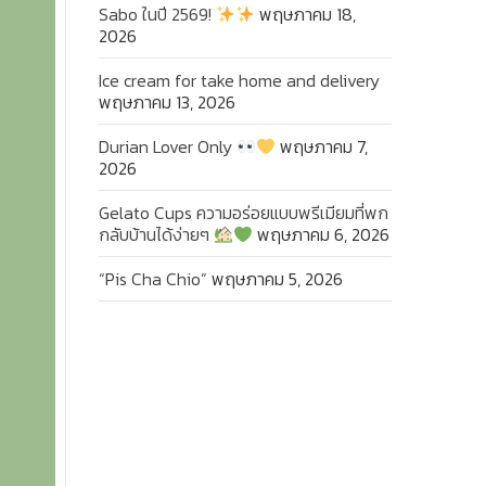
Sabo ในปี 2569!
พฤษภาคม 18,
2026
Ice cream for take home and delivery
พฤษภาคม 13, 2026
Durian Lover Only
พฤษภาคม 7,
2026
Gelato Cups ความอร่อยแบบพรีเมียมที่พก
กลับบ้านได้ง่ายๆ
พฤษภาคม 6, 2026
“Pis Cha Chio”
พฤษภาคม 5, 2026