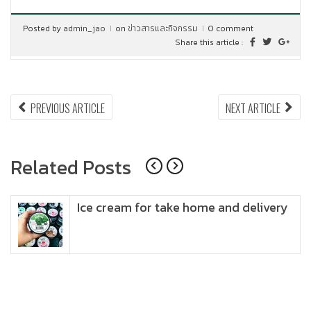
Posted by
admin_jao
on
ข่าวสารและกิจกรรม
0 comment
Share this article :
แนะแนว
PREVIOUS
NEX
PREVIOUS ARTICLE
NEXT ARTICLE
ARTICLE:
ARTI
เรื่อง
Related Posts
Ice cream for take home and delivery