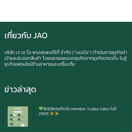
Ice cream for take home and delivery
เกี่ยวกับ JAO
Durian Lover Only
บริษัท เจ เอ โอ พรอสเพอร์ริตี้ จำกัด (“เจเอโอ”) ดำเนินการธุรกิจนำ
เข้าและส่งออกสินค้า โดยขยายขอบเขตธุรกิจจากธุรกิจเทรดดิ้ง ไปสู่
ธุรกิจแฟรนไชน์ร้านอาหารและเครื่องดื่ม
Happy anniversary 5th ฉลองครบรอบ 5 ปี กับ อา
ซาบุ ซาโบะ
ข่าวล่าสุด
สิทธิพิเศษสำหรับ Member Azabu Sabo ในปี
2569!