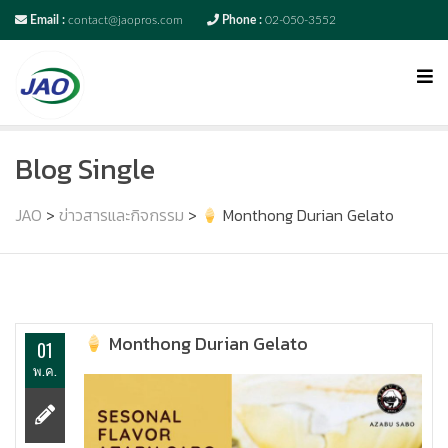
Email :
contact@jaopros.com
Phone :
02-050-3552
Blog Single
JAO
>
ข่าวสารและกิจกรรม
>
Monthong Durian Gelato
Monthong Durian Gelato
01
พ.ค.