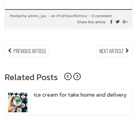
Posted by
admin_jao
on
ข่าวสารและกิจกรรม
0 comment
Share this article :
แนะแนว
PREVIOUS
NEX
PREVIOUS ARTICLE
NEXT ARTICLE
ARTICLE:
ARTI
เรื่อง
Related Posts
Ice cream for take home and delivery