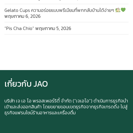
Gelato Cups ความอร่อยแบบพรีเมียมที่พกกลับบ้านได้ง่ายๆ
พฤษภาคม 6, 2026
“Pis Cha Chio”
พฤษภาคม 5, 2026
Ice cream for take home and delivery
เกี่ยวกับ JAO
Durian Lover Only
บริษัท เจ เอ โอ พรอสเพอร์ริตี้ จำกัด (“เจเอโอ”) ดำเนินการธุรกิจนำ
เข้าและส่งออกสินค้า โดยขยายขอบเขตธุรกิจจากธุรกิจเทรดดิ้ง ไปสู่
ธุรกิจแฟรนไชน์ร้านอาหารและเครื่องดื่ม
Happy anniversary 5th ฉลองครบรอบ 5 ปี กับ อา