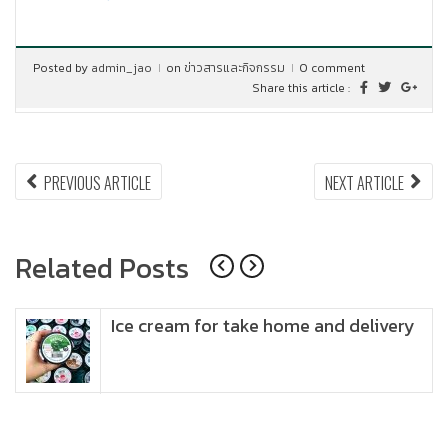
Posted by
admin_jao
on
ข่าวสารและกิจกรรม
0 comment
Share this article :
แนะแนว
PREVIOUS
NEX
PREVIOUS ARTICLE
NEXT ARTICLE
ARTICLE:
ARTI
เรื่อง
Related Posts
Ice cream for take home and delivery