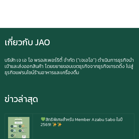
Ice cream for take home and delivery
เกี่ยวกับ JAO
Durian Lover Only
บริษัท เจ เอ โอ พรอสเพอร์ริตี้ จำกัด (“เจเอโอ”) ดำเนินการธุรกิจนำ
เข้าและส่งออกสินค้า โดยขยายขอบเขตธุรกิจจากธุรกิจเทรดดิ้ง ไปสู่
ธุรกิจแฟรนไชน์ร้านอาหารและเครื่องดื่ม
Happy anniversary 5th ฉลองครบรอบ 5 ปี กับ อา
ซาบุ ซาโบะ
ข่าวล่าสุด
สิทธิพิเศษสำหรับ Member Azabu Sabo ในปี
2569!