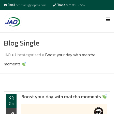
Email :
contact@jaopros.com
Phone :
02-050-3552
Blog Single
JAO
>
Uncategorized
>
Boost your day with matcha
moments
Boost your day with matcha moments
23
มี.ค.