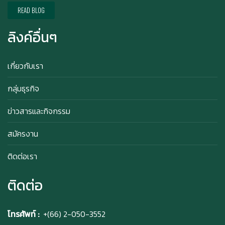
READ BLOG
ลิงค์อื่นๆ
Happy anniversary 5th ฉลองครบรอบ 5 ปี กับ อา
ซาบุ ซาโบะ
เกี่ยวกับเรา
กลุ่มธุรกิจ
สิทธิพิเศษสำหรับ Member Azabu Sabo ในปี
ข่าวสารและกิจกรรม
2569!
สมัครงาน
ติดต่อเรา
ติดต่อ
โทรศัพท์ :
+(66) 2-050-3552