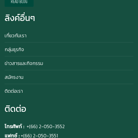
READ BLOG
ลิงค์อื่นๆ
Happy anniversary 5th ฉลองครบรอบ 5 ปี กับ อา
ซาบุ ซาโบะ
เกี่ยวกับเรา
กลุ่มธุรกิจ
สิทธิพิเศษสำหรับ Member Azabu Sabo ในปี
ข่าวสารและกิจกรรม
2569!
สมัครงาน
ติดต่อเรา
ติดต่อ
โทรศัพท์ :
+(66) 2-050-3552
แฟกซ์ :
+(66) 2-050-3551