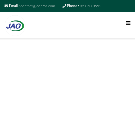
Email :
contact@jaopros.com
Phone :
02-050-3552