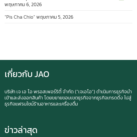
พฤษภาคม 6, 2026
“Pis Cha Chio”
พฤษภาคม 5, 2026
Ice cream for take home and delivery
เกี่ยวกับ JAO
บริษัท เจ เอ โอ พรอสเพอร์ริตี้ จำกัด (“เจเอโอ”) ดำเนินการธุรกิจนำ
เข้าและส่งออกสินค้า โดยขยายขอบเขตธุรกิจจากธุรกิจเทรดดิ้ง ไปสู่
ธุรกิจแฟรนไชน์ร้านอาหารและเครื่องดื่ม
Durian Lover Only
ข่าวล่าสุด
Happy anniversary 5th ฉลองครบรอบ 5 ปี กับ อา