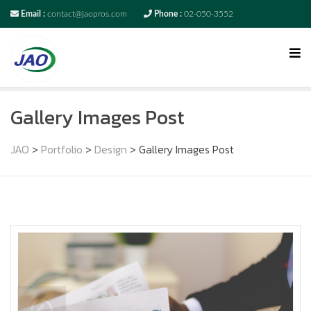
Email :
contact@jaopros.com
Phone :
02-050-3552
Gallery Images Post
JAO
>
Portfolio
>
Design
>
Gallery Images Post