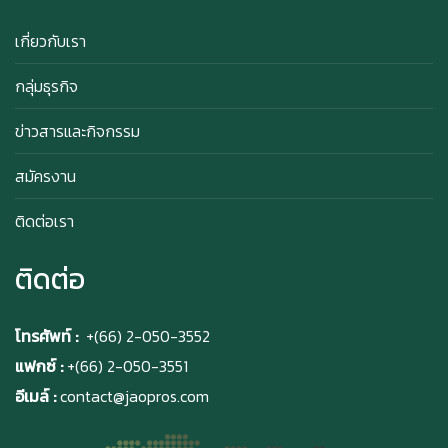
Happy anniversary 5th ฉลองครบรอบ 5 ปี กับ อา
ซาบุ ซาโบะ
เกี่ยวกับเรา
กลุ่มธุรกิจ
สิทธิพิเศษสำหรับ Member Azabu Sabo ในปี
ข่าวสารและกิจกรรม
2569!
สมัครงาน
ติดต่อเรา
ติดต่อ
โทรศัพท์ :
+(66) 2-050-3552
แฟกซ์ :
+(66) 2-050-3551
อีเมล์ :
contact@jaopros.com