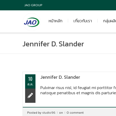
JAO GROUP
หน้าหลัก
เกี่ยวกับเรา
กลุ่มผล
Jennifer D. Slander
Jennifer D. Slander
10
ต.ค.
Pulvinar risus nisl, id feugiat mi porttitor 
natoque penatibus et magnis dis parturie
Posted by
studio96
on
0 comment