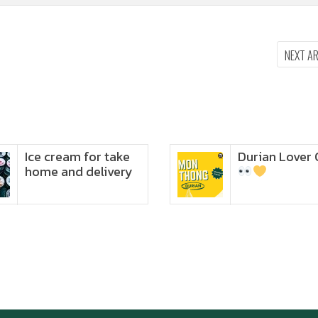
NEXT A
e cream for take
Durian Lover Only
me and delivery
Ice cream for take home
and delivery
Durian Lover Only